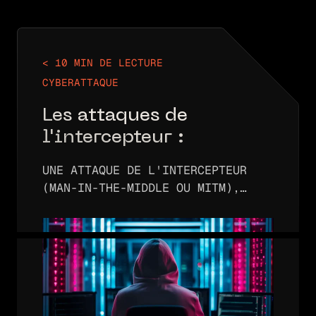
< 10 MIN DE LECTURE
CYBERATTAQUE
Les attaques de
l'intercepteur :
risques, détection et
UNE ATTAQUE DE L'INTERCEPTEUR
stratégie de défense
(MAN-IN-THE-MIDDLE OU MITM),
AUSSI APPELÉE ATTAQUE SUR LE
CHEMIN, SURVIENT LORSQU'UN
ATTAQUANT S'INSÈRE ENTRE DEUX
PARTIES QUI COMMUNIQUENT.
L'ATTAQUANT INTERCEPTE ALORS…