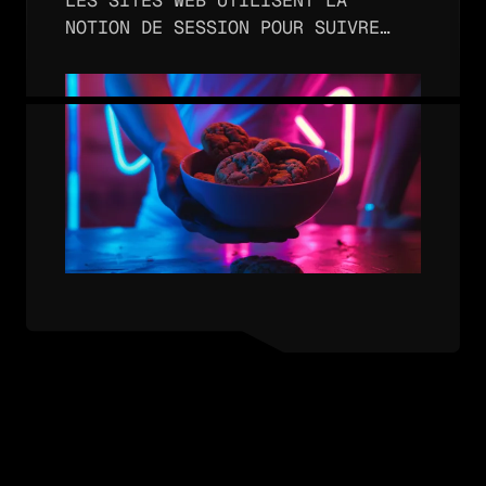
LES SITES WEB UTILISENT LA
NOTION DE SESSION POUR SUIVRE
L’IDENTITÉ D’UN UTILISATEUR
PENDANT QU’IL NAVIGUE. SANS LES
SESSIONS, UN UTILISATEUR DEVRAIT
S’AUTHENTIFIER À CHAQUE PAGE
D’UN SITE À ACCÈS…