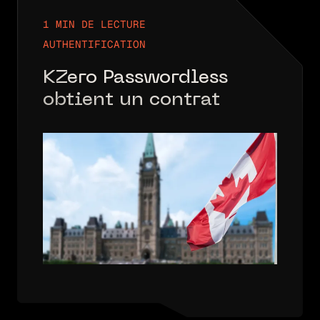
1 MIN DE LECTURE
AUTHENTIFICATION
KZero Passwordless
obtient un contrat
avec Services partagés
Canada pour mettre à
l’essai ses solutions
sans mot de passe
novatrices