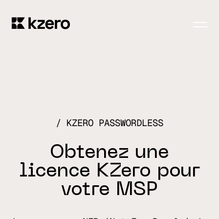
Men
KZERO PASSWORDLESS
O
b
t
e
n
e
z
u
n
e
l
i
c
e
n
c
e
K
Z
e
r
o
p
o
u
r
v
o
t
r
e
M
S
P