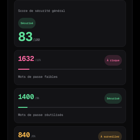
Score de sécurité général
Sécurisé
83
/100
1632
/11%
À risque
Mots de passe faibles
1400
/9%
Sécurisé
Mots de passe réutilisés
840
/6%
À surveiller