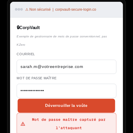
⚠ Non sécurisé | corpvault-secure-login.co
🔒
CorpVault
Exemple de gestionnaire de mots de passe conventionnel, pas
KZero
COURRIEL
sarah.m@votreentreprise.com
MOT DE PASSE MAÎTRE
••••••••••••••
Déverrouiller la voûte
Mot de passe maître capturé par
l'attaquant