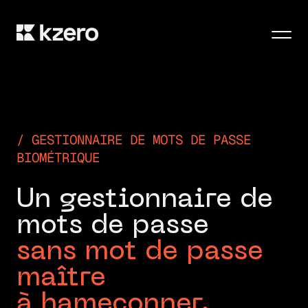
Men
GESTIONNAIRE DE MOTS DE PASSE
BIOMÉTRIQUE
U
n
g
e
s
t
i
o
n
n
a
i
r
e
d
e
m
o
t
s
d
e
p
a
s
s
e
s
a
n
s
m
o
t
d
e
p
a
s
s
e
m
a
î
t
r
e
à
h
a
m
e
ç
o
n
n
e
r
.